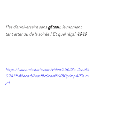
Pas d'anniversaire sans 
gâteau
, le moment 
tant attendu de la soirée ! Et quel régal  
😋😋
https://video.wixstatic.com/video/b5623a_2ce5f5
0943fa48ecacb7eaaf6c9caef5/480p/mp4/file.m
p4