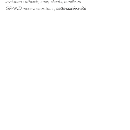
invitation : officiels, amis, clients, famille un 
GRAND merci à vous tous , 
cette soirée a été 
magique grâce à vous  ! 
Et un grand merci 
également à tous nos clients sans qui nos gites 
ne seraient pas les mêmes aujourd'hui ! 
Merci 
de votre confiance et de votre fidélité !!
Clap de fin de cette belle soirée d'anniversaire 
qui nous laisse plein de jolis souvenirs...
Nous espérons en vivre encore de très belles 
avec vous
 et nous vous donnons rendez-vous 
pour les 30 ans  😉​ .
Photos :  
https://www.facebook.com/profile.php?
id=100082123203764
#valleegapeautourisme
#pnrsaintebaume