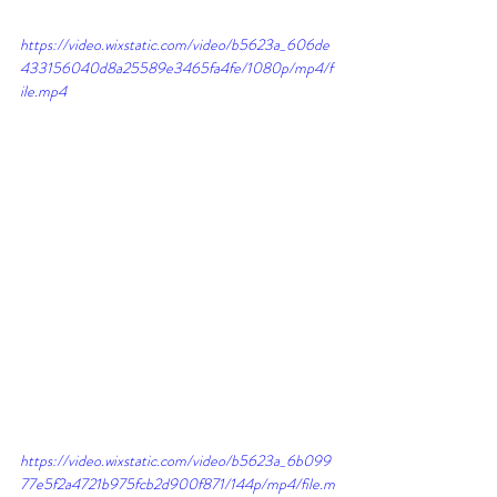
https://video.wixstatic.com/video/b5623a_606de
433156040d8a25589e3465fa4fe/1080p/mp4/f
ile.mp4
https://video.wixstatic.com/video/b5623a_6b099
77e5f2a4721b975fcb2d900f871/144p/mp4/file.m