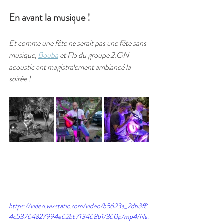
En avant la musique !
Et comme une fête ne serait pas une fête sans 
musique, 
Bouba
 et Flo du groupe 2.ON 
acoustic ont magistralement ambiancé la 
soirée !
https://video.wixstatic.com/video/b5623a_2db3f8
4c53764827994e62bb713468b1/360p/mp4/file.