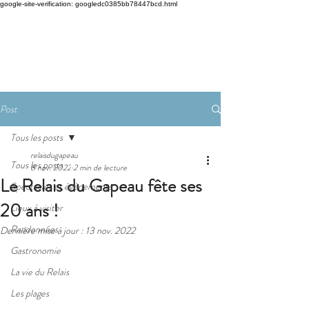
google-site-verification: googledc0385bb78447bcd.html
Post
Tous les posts
relaisdugapeau
Tous les posts
8 nov. 2022
2 min de lecture
Le Relais du Gapeau fête ses
Spectacles et évènements
20 ans !
Lieux à visiter
Randonnées
Dernière mise à jour :
13 nov. 2022
Gastronomie
La vie du Relais
Les plages