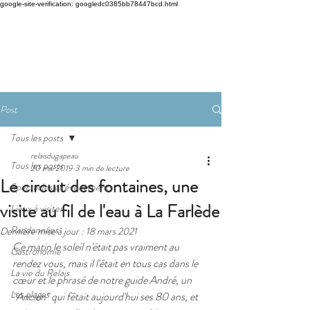
google-site-verification: googledc0385bb78447bcd.html
Post
Tous les posts
relaisdugapeau
Tous les posts
20 mai 2019
3 min de lecture
Le circuit des fontaines, une
Spectacles et évènements
visite au fil de l'eau à La Farlède
Lieux à visiter
Randonnées
Dernière mise à jour :
18 mars 2021
Ce matin le soleil n'était pas vraiment au 
Gastronomie
rendez vous, mais il l'était en tous cas dans le 
La vie du Relais
cœur et le phrasé de notre guide André, un 
Les plages
"Ancien" qui fêtait aujourd'hui ses 80 ans, et 