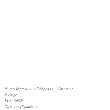
A cette fontaine il y a 3 départs qui alimentent 
le village. 
1 👉   Solliès
2 👉   rue République