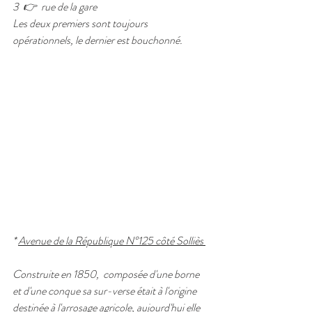
3  👉  rue de la gare 
Les deux premiers sont toujours 
opérationnels, le dernier est bouchonné.
* 
Avenue de la République N°125 côté Solliès 
Construite en 1850,  composée d'une borne 
et d'une conque sa sur-verse était à l'origine 
destinée à l'arrosage agricole, aujourd'hui elle 